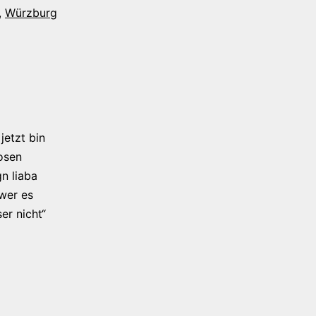
,
Würzburg
jetzt bin
osen
n liaba
 wer es
er nicht“