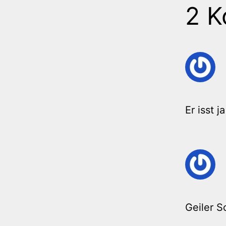
2 
Er isst j
Geiler 