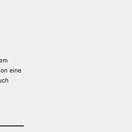
nem
hon eine
uch