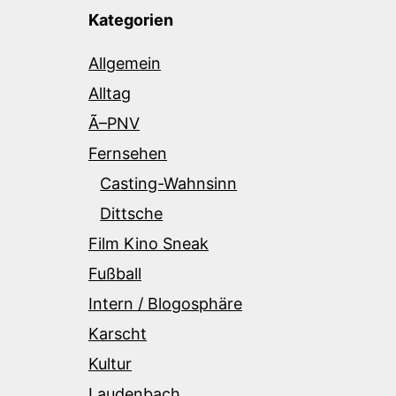
Kategorien
Allgemein
Alltag
Ã–PNV
Fernsehen
Casting-Wahnsinn
Dittsche
Film Kino Sneak
Fußball
Intern / Blogosphäre
Karscht
Kultur
Laudenbach