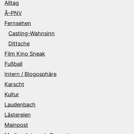
Alltag
Ã–PNV
Fernsehen
Casting-Wahnsinn
Dittsche
Film Kino Sneak
Fußball
Intern / Blogosphäre
Karscht
Kultur
Laudenbach
Lästereien
Mainpost