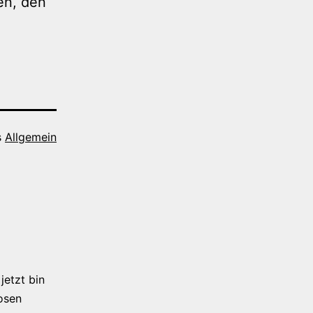
en, den
s
Allgemein
jetzt bin
osen