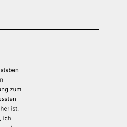
hstaben
on
dung zum
ussten
her ist.
, ich