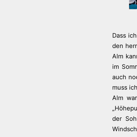
Dass ich
den herr
Alm kann
im Somm
auch noc
muss ich
Alm war
„Höhepu
der Soh
Windsch