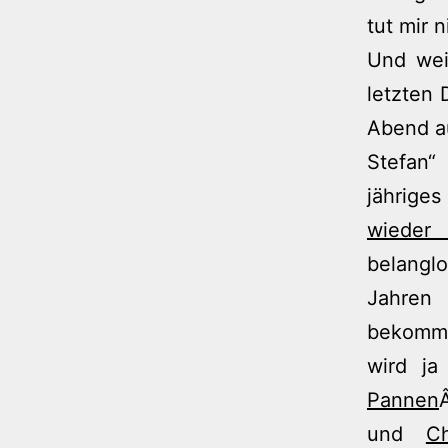
tut mir n
Und wei
letzten
Abend a
Stefan“
jährige
wieder 
belangl
Jahren
bekommen
wird ja
Pannen
und
Ch