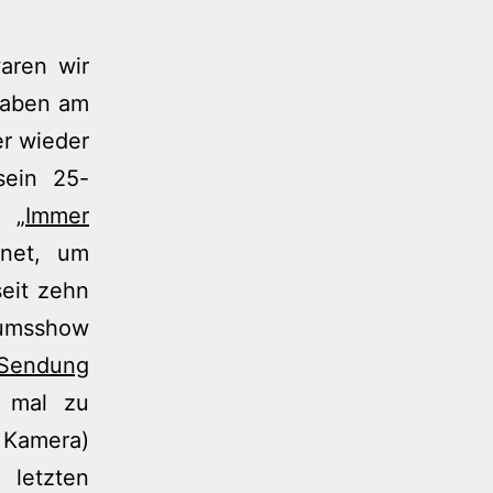
aren wir
haben am
r wieder
sein 25-
g „
Immer
gnet, um
eit zehn
umsshow
 Sendung
n mal zu
 Kamera)
letzten