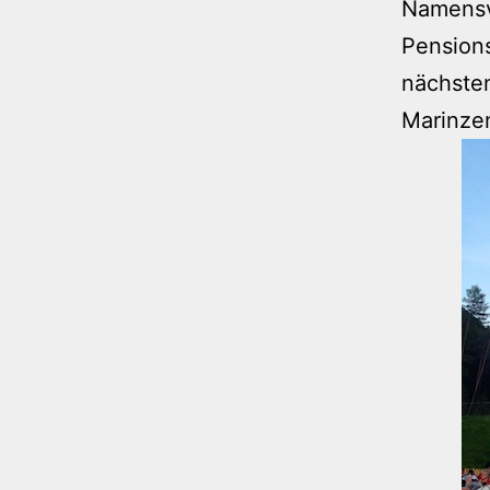
Namensv
Pension
nächste
Marinzen