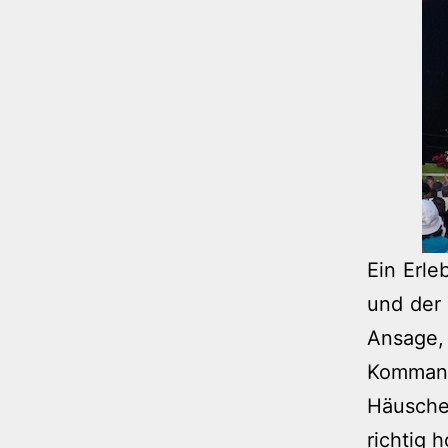
Ein Erle
und der
Ansage,
Kommand
Häusche
richtig