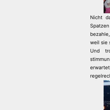
Nicht d
Spatzen
bezahle,
weil sie
Und tr
stimmun
erwarte
regelrech