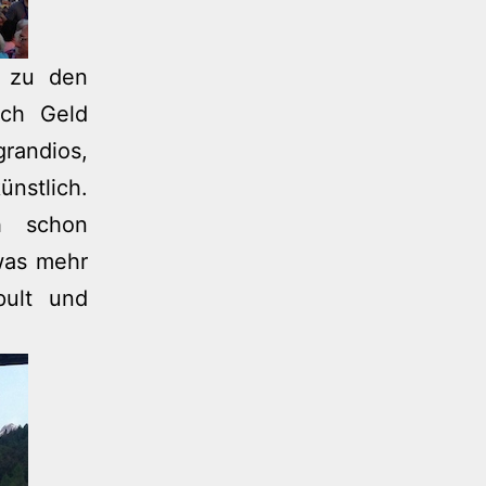
h zu den
och Geld
grandios,
ünstlich.
h schon
was mehr
pult und