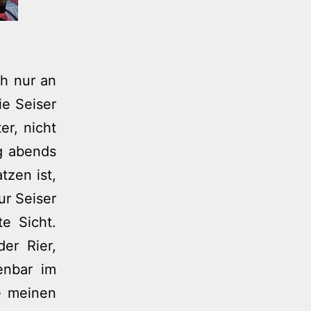
ch nur an
ie Seiser
er, nicht
g abends
tzen ist,
ur Seiser
e Sicht.
er Rier,
enbar im
e meinen