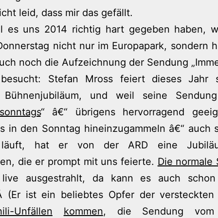
icht leid, dass mir das gefällt.
l es uns 2014 richtig hart gegeben haben, w
 Donnerstag nicht nur im Europapark, sondern 
uch noch die Aufzeichnung der Sendung „Imme
 besucht: Stefan Mross feiert dieses Jahr 
s Bühnenjubiläum, und weil seine Sendun
sonntags
“ â€“ übrigens hervorragend geei
os in den Sonntag hineinzugammeln â€“ auch s
 läuft, hat er von der ARD eine Jubilä
, die er prompt mit uns feierte.
Die normale
 live ausgestrahlt, da kann es auch scho
Â (Er ist ein beliebtes Opfer der versteckten
ili-Unfällen
kommen
, die Sendung vom 