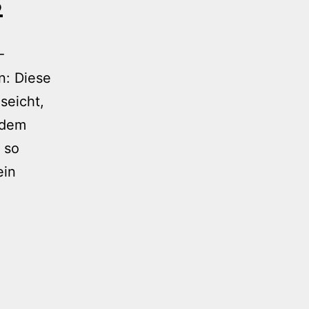
s
-
n: Diese
 seicht,
edem
h so
ein