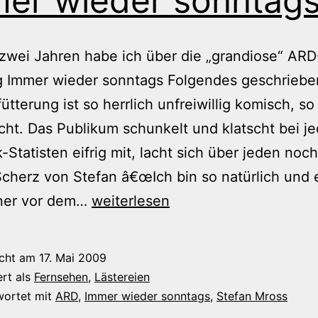
er wieder sonntag
 zwei Jahren habe ich über die „grandiose“ ARD
 Immer wieder sonntags Folgendes geschriebe
ütterung ist so herrlich unfreiwillig komisch, so
cht. Das Publikum schunkelt und klatscht bei j
-Statisten eifrig mit, lacht sich über jeden noc
cherz von Stefan â€œIch bin so natürlich und 
Immer
iner vor dem…
weiterlesen
wieder
sonntags
icht am
17. Mai 2009
ert als
Fernsehen
,
Lästereien
wortet mit
ARD
,
Immer wieder sonntags
,
Stefan Mross