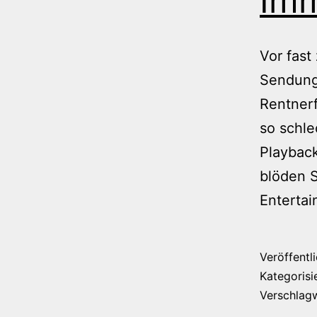
Imm
Vor fast
Sendung
Rentnerf
so schle
Playback
blöden S
Enterta
Veröffentl
Kategorisi
Verschlag