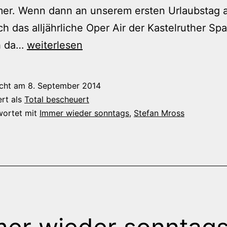
er. Wenn dann an unserem ersten Urlaubstag 
h das alljährliche Oper Air der Kastelruther Spa
Immer
h da…
weiterlesen
wieder
Kastelruth
icht am
8. September 2014
ert als
Total bescheuert
wortet mit
Immer wieder sonntags
,
Stefan Mross