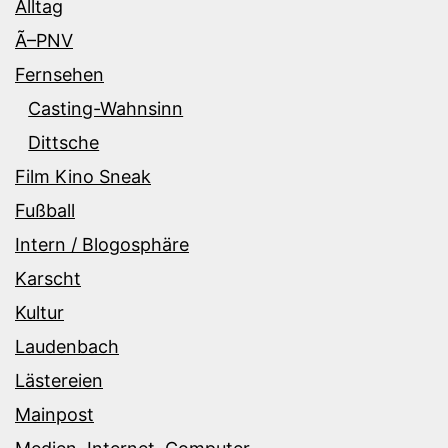
Alltag
Ã–PNV
Fernsehen
Casting-Wahnsinn
Dittsche
Film Kino Sneak
Fußball
Intern / Blogosphäre
Karscht
Kultur
Laudenbach
Lästereien
Mainpost