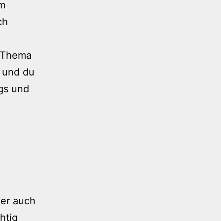
Um
ch
n Thema
g und du
gs und
ger auch
htig