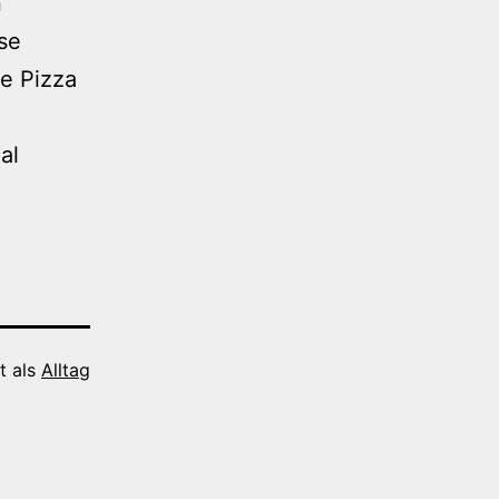
n
se
ie Pizza
al
t als
Alltag