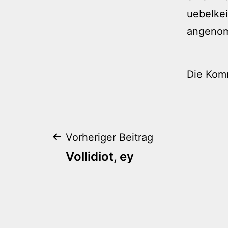
uebelkei
angenomm
Die Kom
Beitragsnaviga
Vorheriger Beitrag
Vollidiot, ey