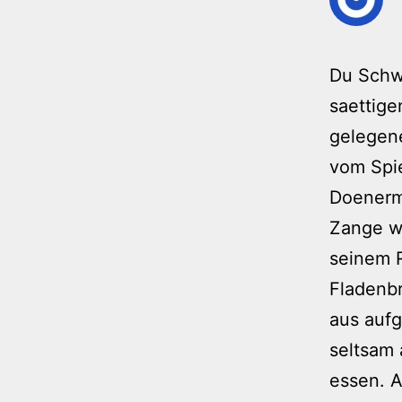
Du Schw
saettige
gelegene
vom Spie
Doenerm
Zange wu
seinem 
Fladenbr
aus auf
seltsam 
essen. A