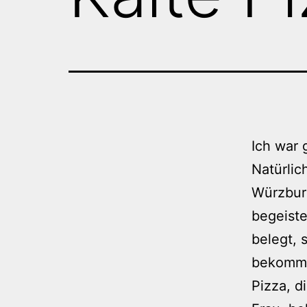
Ich war 
Natürlic
Würzbur
begeiste
belegt, 
bekommt 
Pizza, d