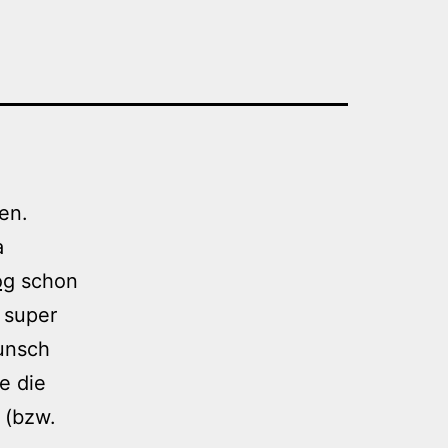
en.
a
og
schon
, super
Wunsch
e die
 (bzw.