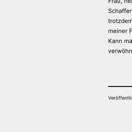
Frau, he
Schaffen
trotzdem
meiner F
Kann ma
verwöhn
Veröffentl