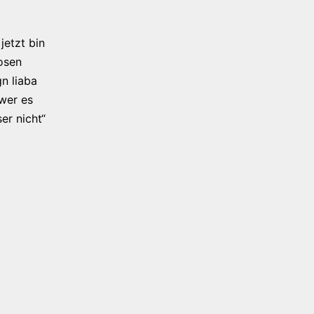
jetzt bin
osen
n liaba
 wer es
er nicht“