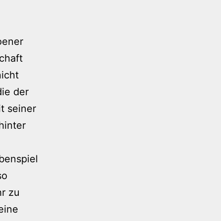
oener
chaft
icht
die der
 seiner
hinter
benspiel
so
hr zu
eine