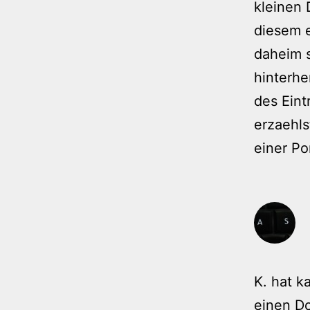
kleinen
diesem 
daheim 
hinterh
des Eint
erzaehls
einer Por
K. hat k
einen Do