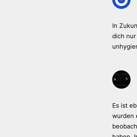
In Zukun
dich nur
unhygien
Es ist e
wurden e
beobach
haben. I