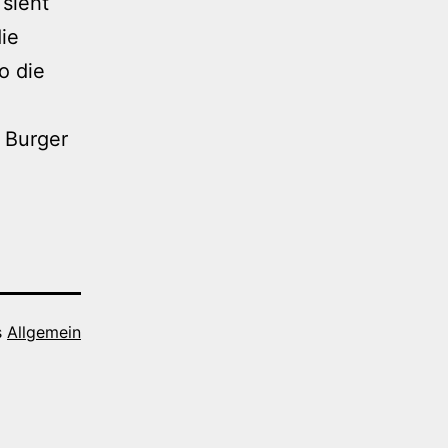
 sieht
ie
o die
 Burger
s
Allgemein