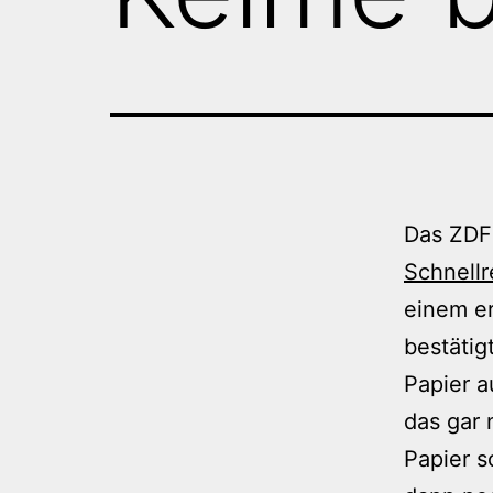
Das ZD
Schnellr
einem e
bestätig
Papier a
das gar 
Papier s