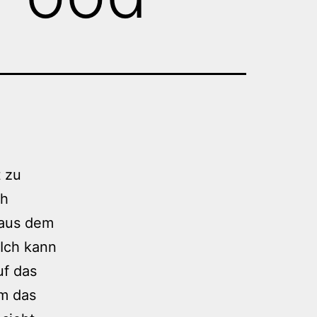
 zu
ch
l aus dem
 Ich kann
uf das
um das