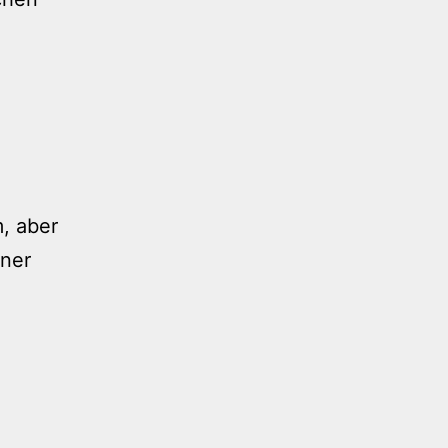
m, aber
iner