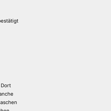
bestätigt
 Dort
ranche
waschen
chen