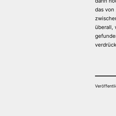
dann noc
das von
zwischen
überall,
gefunden
verdrüc
Veröffentl