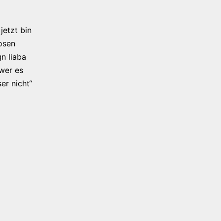
jetzt bin
osen
n liaba
 wer es
er nicht“