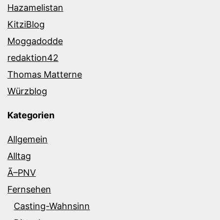
Hazamelistan
KitziBlog
Moggadodde
redaktion42
Thomas Matterne
Würzblog
Kategorien
Allgemein
Alltag
Ã–PNV
Fernsehen
Casting-Wahnsinn