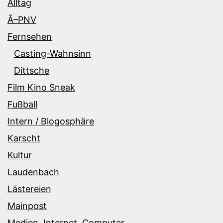
Alltag
Ã–PNV
Fernsehen
Casting-Wahnsinn
Dittsche
Film Kino Sneak
Fußball
Intern / Blogosphäre
Karscht
Kultur
Laudenbach
Lästereien
Mainpost
Medien, Internet, Computer