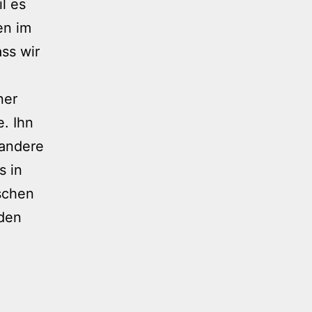
l es
en im
ass wir
ner
. Ihn
 andere
s in
ischen
den