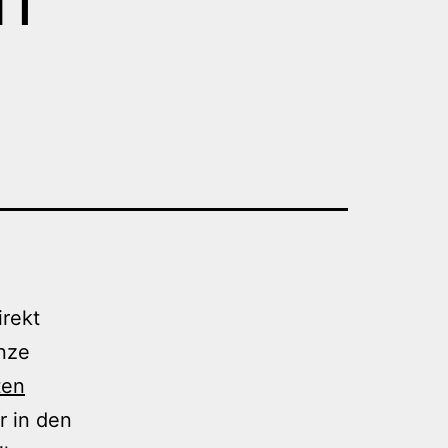
irekt
nze
ten
r in den