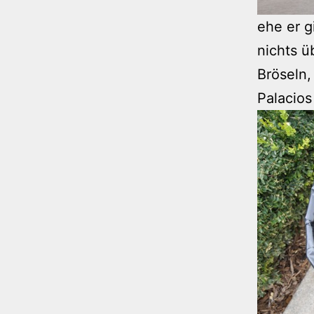
ehe er g
nichts ü
Bröseln,
Palacios