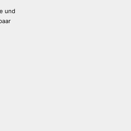
de und
paar