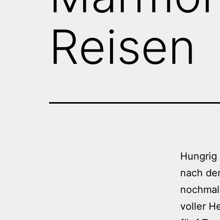
Reisen
Hungrig 
nach de
nochmal
voller H