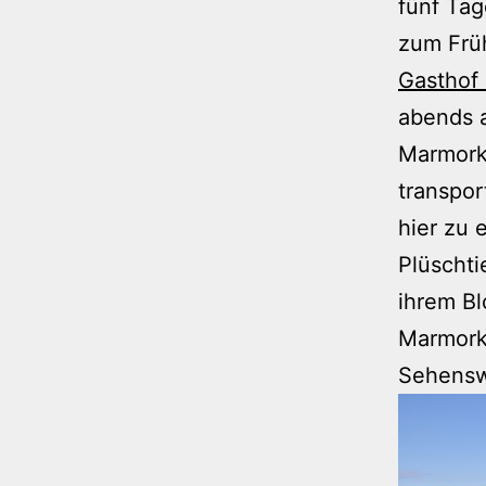
fünf Tag
zum Frü
Gasthof
abends a
Marmorku
transpor
hier zu
Plüschti
ihrem Bl
Marmork
Sehenswü