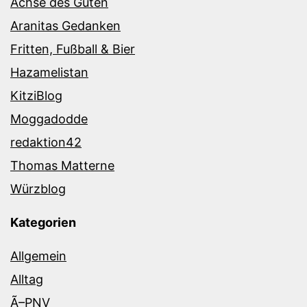
Achse des Guten
Aranitas Gedanken
Fritten, Fußball & Bier
Hazamelistan
KitziBlog
Moggadodde
redaktion42
Thomas Matterne
Würzblog
Kategorien
Allgemein
Alltag
Ã–PNV