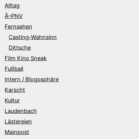
Alltag
Ã–PNV
Fernsehen
Casting-Wahnsinn
Dittsche
Film Kino Sneak
Fußball
Intern / Blogosphäre
Karscht
Kultur
Laudenbach
Lästereien
Mainpost