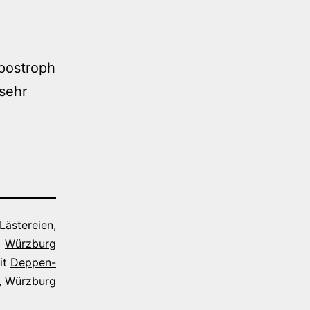
Apostroph
 sehr
Lästereien
,
Würzburg
it
Deppen-
,
Würzburg