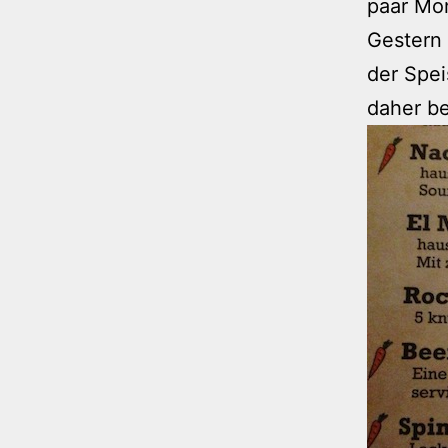
paar Mon
Gestern
der Spei
daher b