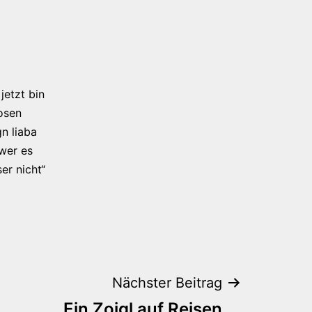
jetzt bin
osen
n liaba
 wer es
er nicht“
Nächster Beitrag
Ein Zoigl auf Reisen