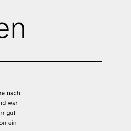
en
he nach
nd war
hr gut
hon ein