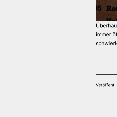
Überhaup
immer öf
schwieri
Veröffentl