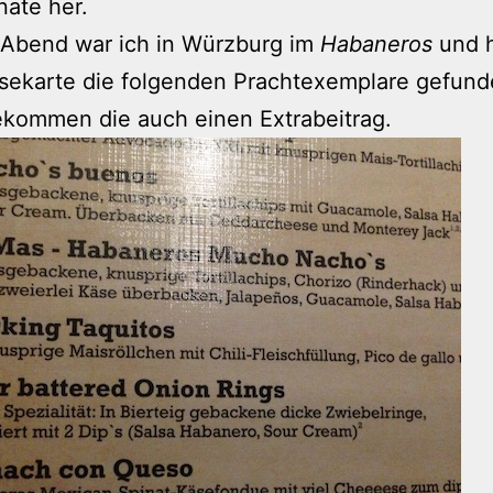
ate her.
 Abend war ich in Würzburg im
Habaneros
und h
sekarte die folgenden Prachtexemplare gefund
ekommen die auch einen Extrabeitrag.