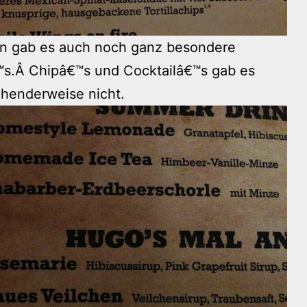
n gab es auch noch ganz besondere
s.Â Chipâ€™s und Cocktailâ€™s gab es
henderweise nicht.