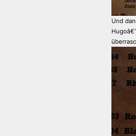
Und dan
Hugoâ€™
überrasc