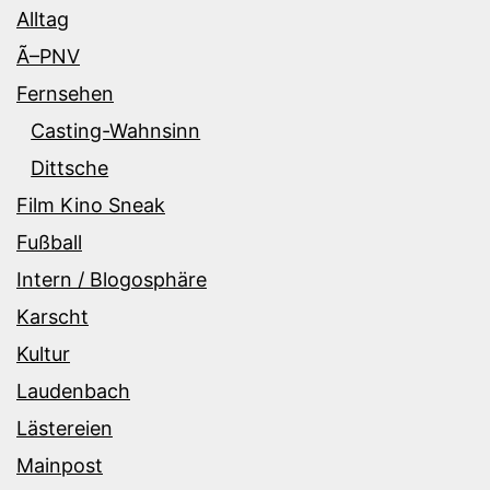
Alltag
Ã–PNV
Fernsehen
Casting-Wahnsinn
Dittsche
Film Kino Sneak
Fußball
Intern / Blogosphäre
Karscht
Kultur
Laudenbach
Lästereien
Mainpost