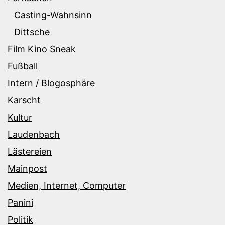
Casting-Wahnsinn
Dittsche
Film Kino Sneak
Fußball
Intern / Blogosphäre
Karscht
Kultur
Laudenbach
Lästereien
Mainpost
Medien, Internet, Computer
Panini
Politik