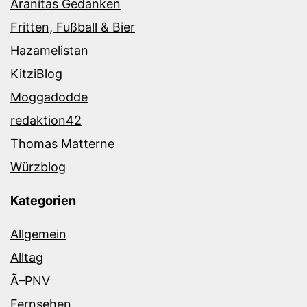
Aranitas Gedanken
Fritten, Fußball & Bier
Hazamelistan
KitziBlog
Moggadodde
redaktion42
Thomas Matterne
Würzblog
Kategorien
Allgemein
Alltag
Ã–PNV
Fernsehen