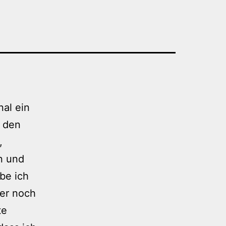
nal ein
r den
,
n und
be ich
 er noch
te