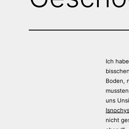
Ich habe
bisschen
Boden, m
mussten
uns Uns
Isnochy
nicht ge