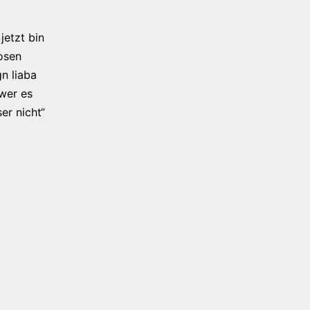
jetzt bin
osen
n liaba
 wer es
er nicht“