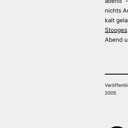
abend“ –
nichts A
kalt gel
Stooges
Abend un
Veröffentl
2005