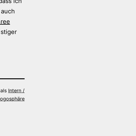
dass ich
 auch
ree
stiger
 als
Intern /
logosphäre