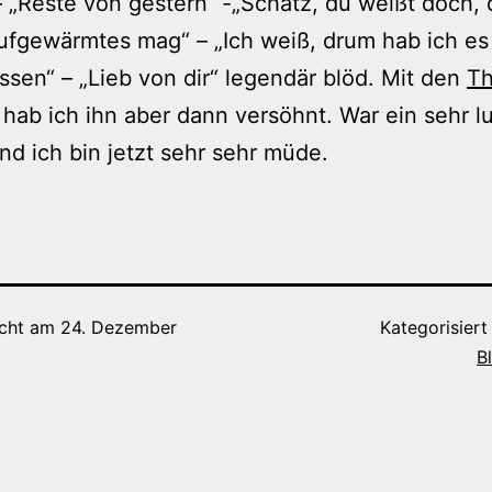
 „Reste von gestern“ -„Schatz, du weißt doch, 
ufgewärmtes mag“ – „Ich weiß, drum hab ich es
assen“ – „Lieb von dir“ legendär blöd. Mit den
Th
hab ich ihn aber dann versöhnt. War ein sehr lu
d ich bin jetzt sehr sehr müde.
icht am
24. Dezember
Kategorisiert
B