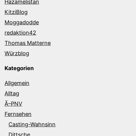
Hazamelistan
KitziBlog
Moggadodde
redaktion42
Thomas Matterne
Würzblog
Kategorien
Allgemein
Alltag
Ã–PNV
Fernsehen
Casting-Wahnsinn
Dittsche