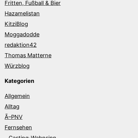
Fritten, Fußball & Bier
Hazamelistan
KitziBlog
Moggadodde
redaktion42
Thomas Matterne
Würzblog
Kategorien
Allgemein
Alltag
Ã–PNV
Fernsehen
Casting-Wahnsinn