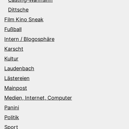
Dittsche
Film Kino Sneak
Fußball
Intern / Blogosphäre
Karscht
Kultur
Laudenbach
Lästereien
Mainpost
Medien, Internet, Computer
Panini
Politik
Sport