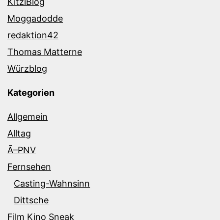
KitziBlog
Moggadodde
redaktion42
Thomas Matterne
Würzblog
Kategorien
Allgemein
Alltag
Ã–PNV
Fernsehen
Casting-Wahnsinn
Dittsche
Film Kino Sneak