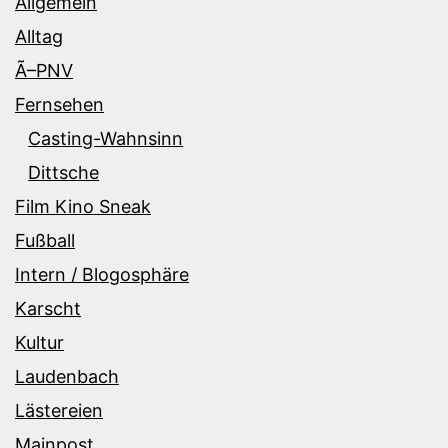
Allgemein
Alltag
Ã–PNV
Fernsehen
Casting-Wahnsinn
Dittsche
Film Kino Sneak
Fußball
Intern / Blogosphäre
Karscht
Kultur
Laudenbach
Lästereien
Mainpost