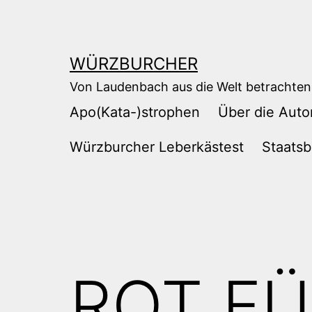
Zum
Inhalt
springen
WÜRZBURCHER
Von Laudenbach aus die Welt betrachten
Apo(Kata-)strophen
Über die Auto
Würzburcher Leberkästest
Staatsb
ROT F