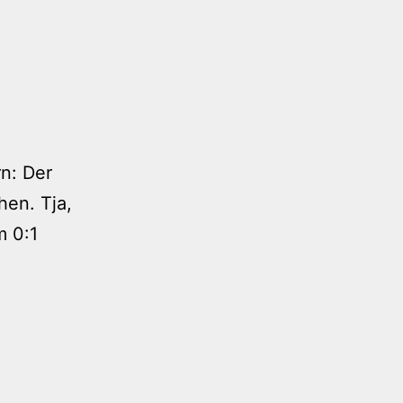
n: Der
hen. Tja,
m 0:1