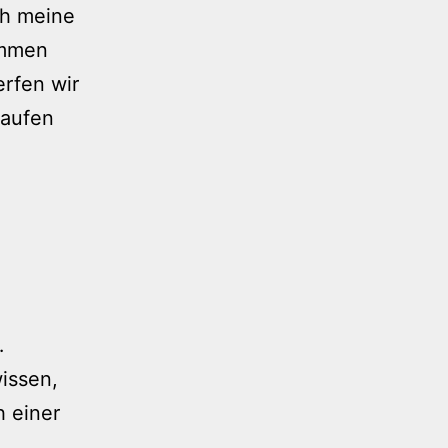
ch meine
ommen
erfen wir
laufen
…
wissen,
h einer