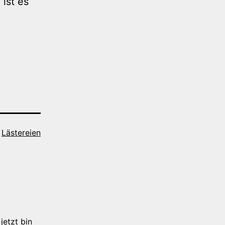
ist es
,
Lästereien
jetzt bin