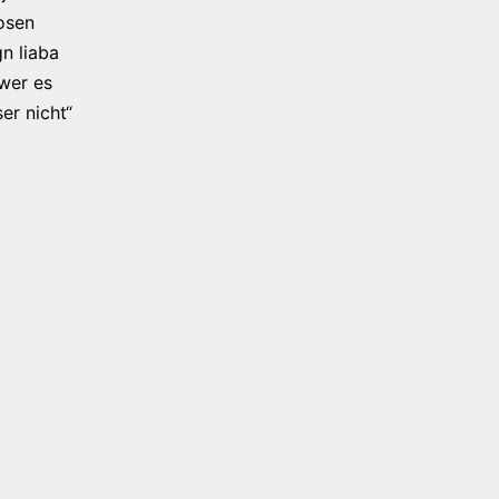
osen
n liaba
 wer es
er nicht“