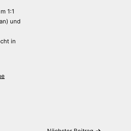
um 1:1
ran) und
cht in
he
Nächster Beitrag