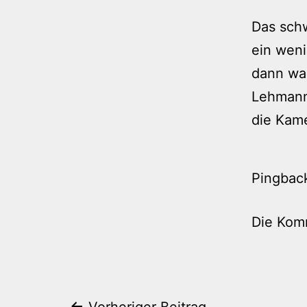
Das schw
ein weni
dann war
Lehmanns
die Kam
Pingbac
Die Kom
Vorheriger Beitrag