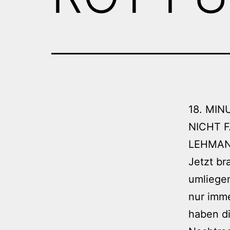
18. MIN
NICHT F
LEHMAN
Jetzt br
umliege
nur imm
haben di