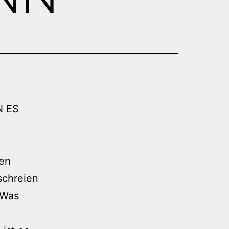
N ES
den
schreien
 Was