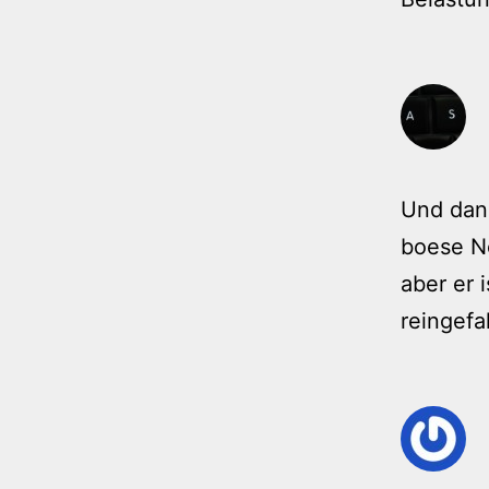
Und dann
boese No
aber er 
reingefa