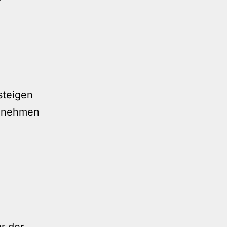
ssteigen
n nehmen
r der