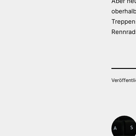
Aber heu
oberhalb
Treppens
Rennrad
Veröffentl