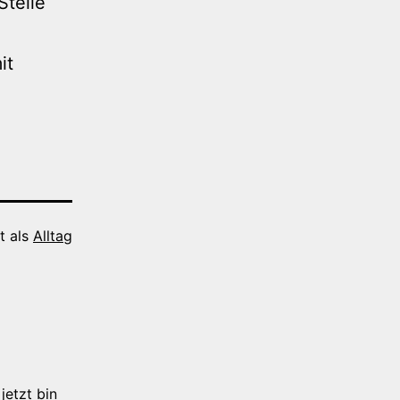
Stelle
it
t als
Alltag
jetzt bin