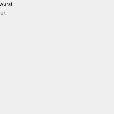
twurst
er.