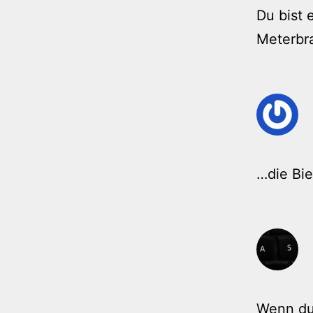
Du bist 
Meterbra
…die Bi
Wenn du 