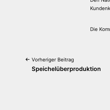
Kundenkr
Die Kom
Beitragsnaviga
Vorheriger Beitrag
Speichelüberproduktion