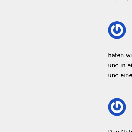
haten wi
und in e
und eine
Den Nat