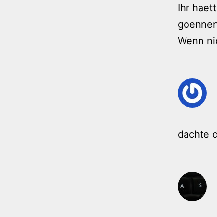
Ihr haet
goennen 
Wenn nic
dachte d