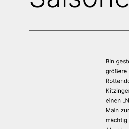
Bin gest
größere
Rottendo
Kitzinge
einen „N
Main zur
mächtig 