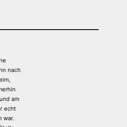
ine
unn nach
eim,
merhin
 und am
r echt
m war.