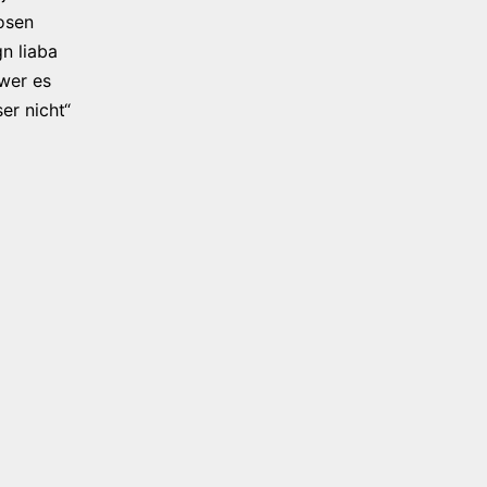
osen
n liaba
 wer es
er nicht“