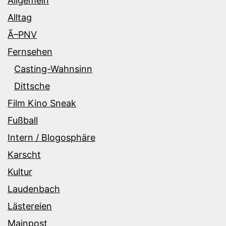
Allgemein
Alltag
Ã–PNV
Fernsehen
Casting-Wahnsinn
Dittsche
Film Kino Sneak
Fußball
Intern / Blogosphäre
Karscht
Kultur
Laudenbach
Lästereien
Mainpost