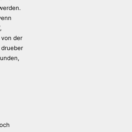
 werden.
wenn
,
 von der
 drueber
 Kunden,
doch