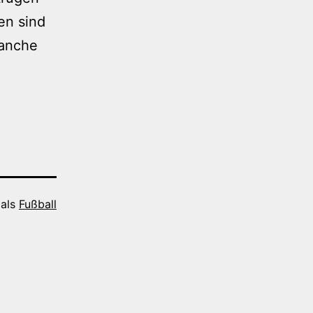
ben sind
manche
 als
Fußball