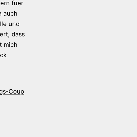
ern fuer
a auch
lle und
ert, dass
t mich
ack
ngs-Coup