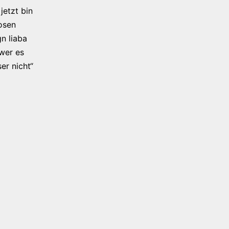
jetzt bin
osen
n liaba
 wer es
er nicht“