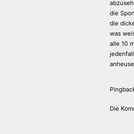
abzusehe
die Spon
die dick
was weis
alle 10 
jedenfal
anheuser
Pingbac
Die Kom