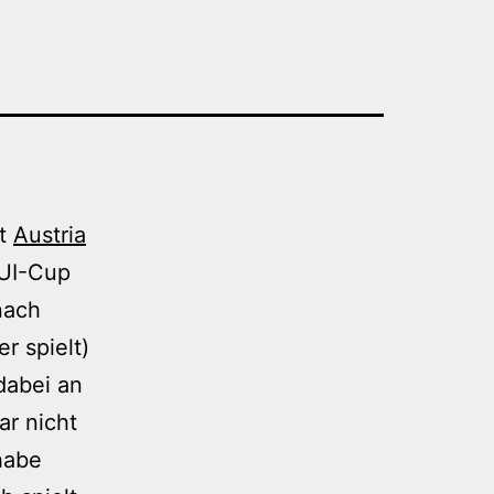
it
Austria
 UI-Cup
nach
r spielt)
dabei an
r nicht
habe