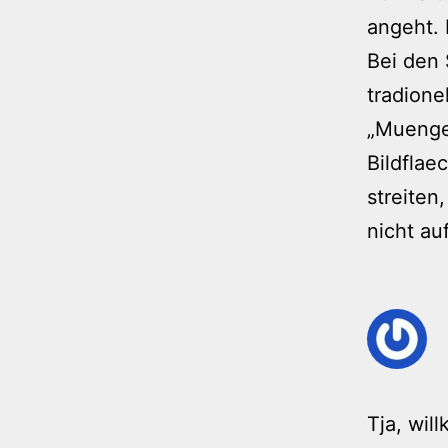
angeht. 
Bei den 
tradione
„Muenge
Bildflae
streiten
nicht au
Tja, wil