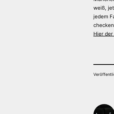
weiß, je
jedem Fa
checken 
Hier der
Veröffentl