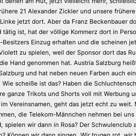
it denen am Hut, jetzt vielleicht mehr, schließlic
rühere 21 Alexander Zickler und unsere frühere
inke jetzt dort. Aber da Franz Beckenbauer do
 tätig ist, hat der völlige Kommerz dort in Pers
-Besitzers Einzug erhalten und die scheinen jet
Violett zu spielen, weil der Sponsor dort das R
n die Hand genommen hat. Austria Salzburg heißt
 Salzburg und hat neben neuen Farben auch ei
 Wie scheiße ist das? Haben die Schluchtensch
re ganze Trikots und Shorts voll mit Werbung 
im Vereinsnamen, geht das jetzt echt zu weit. 
men, die Telekom-Männchen nehmen bei uns a
, spielen wir dann in Rosa? Der Schwulenclub 
 Können wir dann singen „Wir trugen rot, wir 