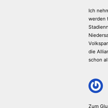
Ich nehm
werden f
Stadien
Nieders
Volkspa
die Alli
schon al
Zum Glu