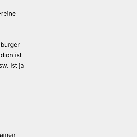
ereine
mburger
ion ist
w. Ist ja
Namen