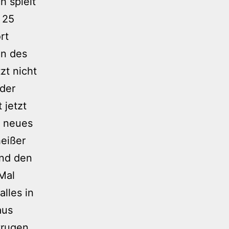
h spielt
 25
rt
on des
zt nicht
uder
 jetzt
n neues
eißer
und den
Mal
lles in
aus
trugen