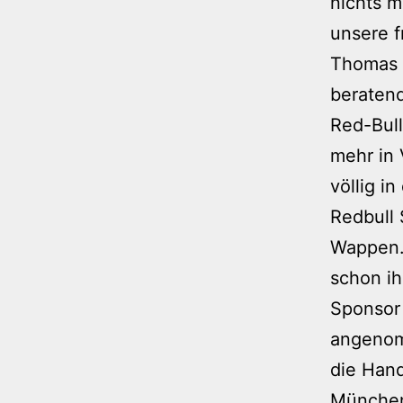
nichts m
unsere f
Thomas L
beratend
Red-Bull
mehr in 
völlig i
Redbull
Wappen.
schon ih
Sponsor 
angenom
die Hand
München?