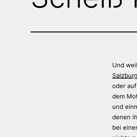
Und weil
Salzbur
oder auf
dem Mott
und einm
denen i
bei eine