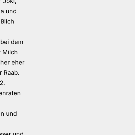
 Joki,
na und
eßlich
 bei dem
 Milch
 her eher
r Raab.
2.
enraten
än und
esser und