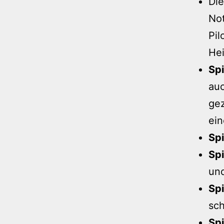
Die
Not
Pil
Hei
Spi
auc
gez
ein
Spi
Spi
und
Spi
sch
Spi