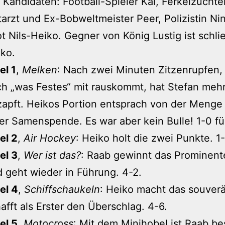
 Kandidaten: Football-Spieler Kai, Ferkelzüchter
arzt und Ex-Bobweltmeister Peer, Polizistin Ni
ot Nils-Heiko. Gegner von König Lustig ist schli
ko.
el 1
,
Melken
: Nach zwei Minuten Zitzenrupfen,
h „was Festes“ mit rauskommt, hat Stefan mehr
apft. Heikos Portion entsprach von der Menge
er Samenspende. Es war aber kein Bulle! 1-0 fü
el 2
,
Air Hockey
: Heiko holt die zwei Punkte. 1-
el 3
,
Wer ist das?
: Raab gewinnt das Prominent
 geht wieder in Führung. 4-2.
el 4
,
Schiffschaukeln
: Heiko macht das souver
afft als Erster den Überschlag. 4-6.
el 5
,
Motocross
: Mit dem Minihobel ist Raab b