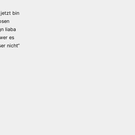
jetzt bin
osen
n liaba
 wer es
er nicht“