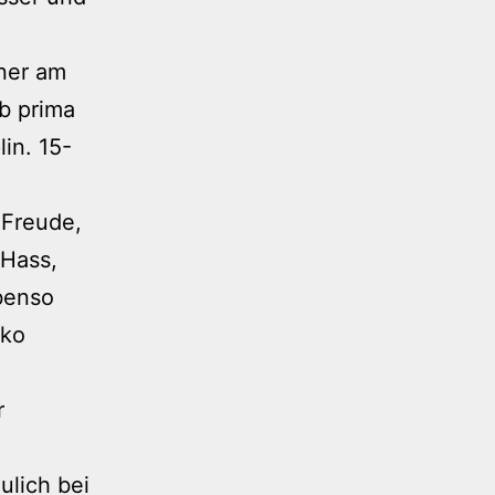
nner am
ab prima
lin. 15-
 Freude,
Hass,
benso
iko
r
ulich bei