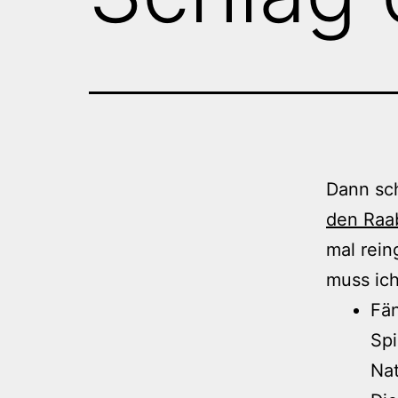
Dann sch
den Raa
mal rein
muss ich
Fän
Spi
Nat