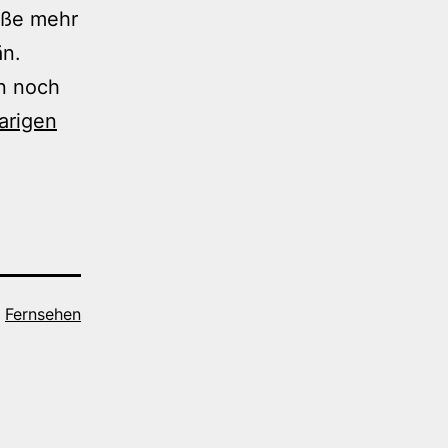
löße mehr
än.
n noch
arigen
s
Fernsehen