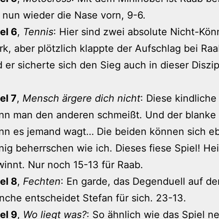
 nun wieder die Nase vorn, 9-6.
el 6
,
Tennis
: Hier sind zwei absolute Nicht-Kö
k, aber plötzlich klappte der Aufschlag bei Ra
 er sicherte sich den Sieg auch in dieser Diszip
el 7
,
Mensch ärgere dich nicht
: Diese kindliche
nn man den anderen schmeißt. Und der blanke 
nn es jemand wagt… Die beiden können sich e
ig beherrschen wie ich. Dieses fiese Spiel! He
innt. Nur noch 15-13 für Raab.
el 8
,
Fechten
: En garde, das Degenduell auf de
nche entscheidet Stefan für sich. 23-13.
el 9
,
Wo liegt was?
: So ähnlich wie das Spiel ne