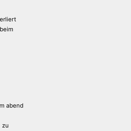
rliert
 beim
em abend
 zu