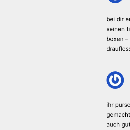
bei dir 
seinen t
boxen – 
drauflos
ihr pur
gemacht
auch gu