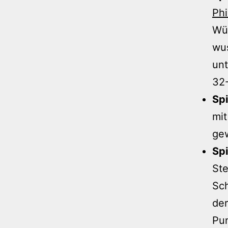
Phi
Wür
wu
unt
32-
Spi
mit
gew
Spi
Ste
Sch
der
Pun