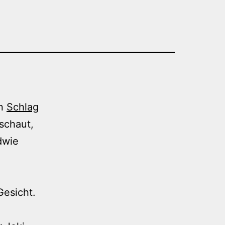
on
Schlag
schaut,
dwie
Gesicht.