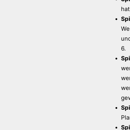
hat
Spi
Wer
und
6.
Spi
we
we
wen
gew
Spi
Pla
Spi