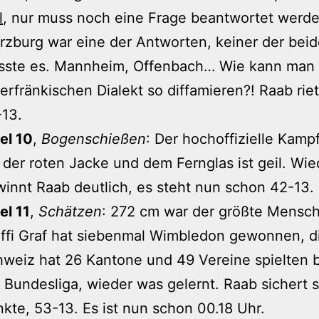
l
, nur muss noch eine Frage beantwortet werde
zburg war eine der Antworten, keiner der bei
sste es. Mannheim, Offenbach… Wie kann man
erfränkischen Dialekt so diffamieren?! Raab riet
13.
el 10
,
Bogenschießen
: Der hochoffizielle Kampf
 der roten Jacke und dem Fernglas ist geil. Wie
innt Raab deutlich, es steht nun schon 42-13.
el 11
,
Schätzen
: 272 cm war der größte Mensch
ffi Graf hat siebenmal Wimbledon gewonnen, d
weiz hat 26 Kantone und 49 Vereine spielten b
 Bundesliga, wieder was gelernt. Raab sichert s
kte, 53-13. Es ist nun schon 00.18 Uhr.