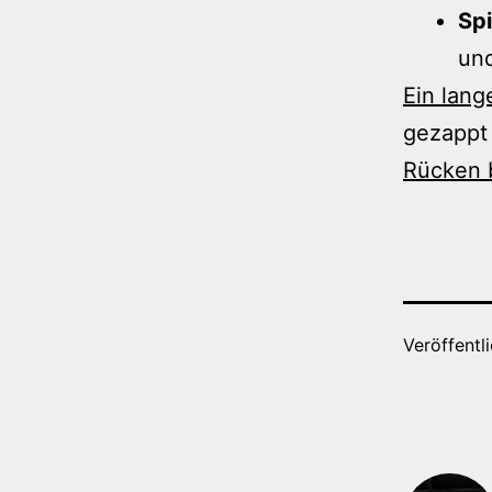
Spi
und
Ein lang
gezappt
Rücken 
Veröffentl