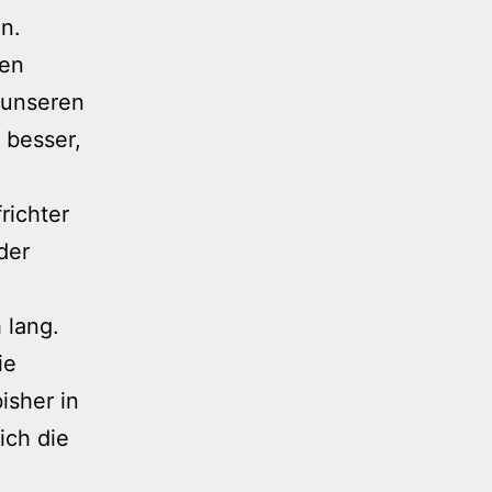
n.
den
 unseren
 besser,
richter
der
 lang.
ie
isher in
ich die