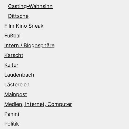
Casting-Wahnsinn
Dittsche
Film Kino Sneak
Fußball
Intern / Blogosphäre
Karscht
Kultur
Laudenbach
Lästereien
Mainpost
Medien, Internet, Computer
Panini
Politik