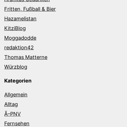
Fritten, Fußball & Bier
Hazamelistan
KitziBlog
Moggadodde
redaktion42
Thomas Matterne
Würzblog
Kategorien
Allgemein
Alltag
Ã–PNV
Fernsehen