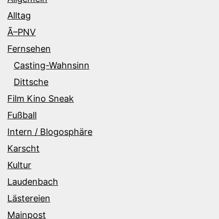
Alltag
Ã–PNV
Fernsehen
Casting-Wahnsinn
Dittsche
Film Kino Sneak
Fußball
Intern / Blogosphäre
Karscht
Kultur
Laudenbach
Lästereien
Mainpost