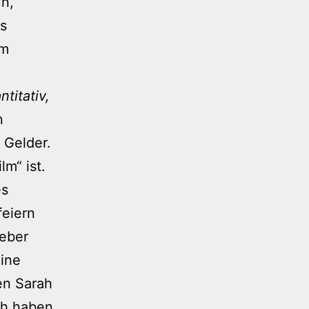
n,
as
om
titativ,
n
 Gelder.
m“ ist.
es
feiern
geber
eine
en Sarah
ch haben