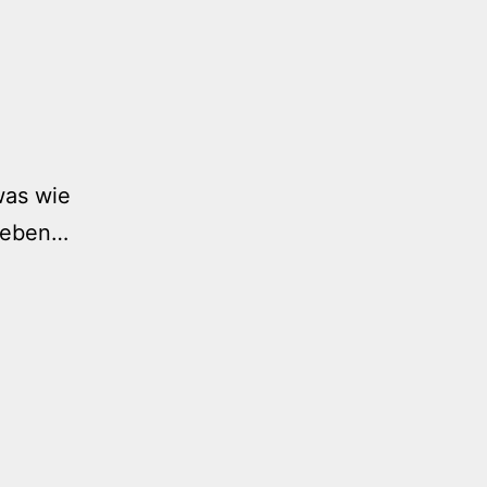
was wie
 Leben…