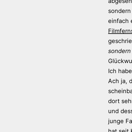
abgesehe
sondern 
einfach 
Filmfer
geschri
sondern 
Glückwun
Ich habe
Ach ja, 
scheinba
dort seh
und dess
junge Fa
hat seit