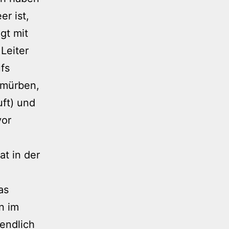
r ist,
gt mit
Leiter
fs
ermürben,
uft) und
vor
t in der
as
n im
 endlich