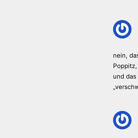
nein, da
Poppitz
und das 
„versch