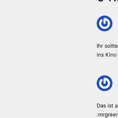
Ihr soll
ins Kino
Das ist 
:mrgree