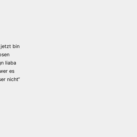
jetzt bin
osen
n liaba
 wer es
er nicht“