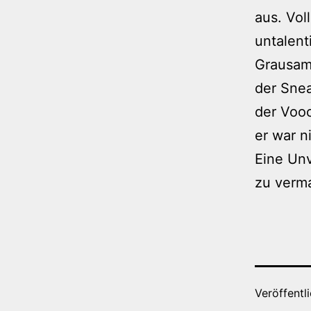
aus. Vol
untalent
Grausam!
der Snea
der Voo
er war n
Eine Unv
zu verm
Veröffentl