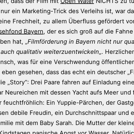
n, dass der Film mit
Open Water
NICHTS zu tu
nur ein Marketing-Trick des Verleihs ist, war d
eine Frechheit, zu allem Überfluss gefördert v
nsehfond Bayern
, der es sich groß auf die Fahne
eben hat,
„
Filmförderung in Bayern nicht nur quan
auch qualitativ weiterzuentwickeln
„. Herzliche
sch, was für eine Verschwendung öffentlicher
 eben gesehen, dass das echt ein deutscher „Fil
die „Story“: Drei Paare fahren auf Einladung ein
r Neureichen mit dessen Yacht aufs Meer und 
r feuchtfröhlich: Ein Yuppie-Pärchen, der Gast
en debile Freudin, ein Durchschnittspaar und 
milie mit dem Baby Sarah. Die Mutter der klein
 Kindstagen panische Angst vor Wasser. Natürli