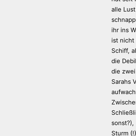
alle Lus
schnappt
ihr ins 
ist nich
Schiff, 
die Debi
die zwei
Sarahs 
aufwacht
Zwischen
Schließl
sonst?),
Sturm (!