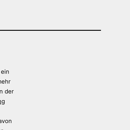
 ein
mehr
n der
ng
davon