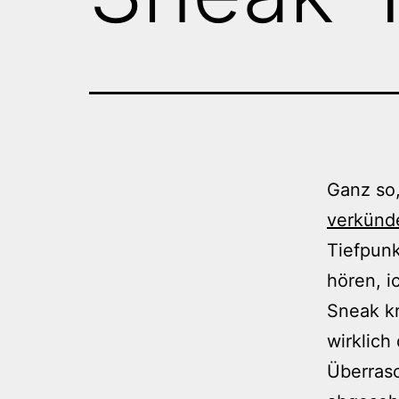
Ganz so
verkünd
Tiefpunk
hören, i
Sneak k
wirklich
Überras