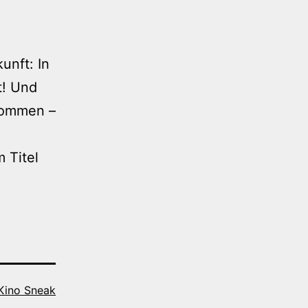
unft: In
t! Und
kommen –
 Titel
 Kino Sneak