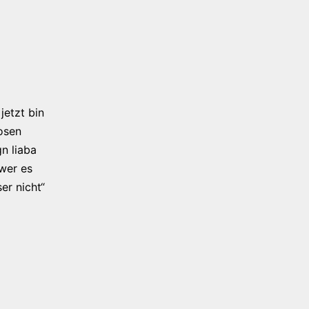
jetzt bin
osen
n liaba
 wer es
er nicht“