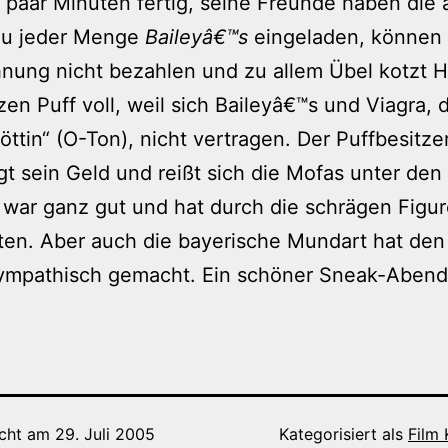
 paar Minuten fertig, seine Freunde haben die
zu jeder Menge
Baileyâ€™s
eingeladen, können
nung nicht bezahlen und zu allem Übel kotzt 
en Puff voll, weil sich Baileyâ€™s und Viagra, 
öttin“ (O-Ton), nicht vertragen. Der Puffbesitzer
t sein Geld und reißt sich die Mofas unter de
 war ganz gut und hat durch die schrägen Figu
ten. Aber auch die bayerische Mundart hat den
sympathisch gemacht. Ein schöner Sneak-Abend
icht am
29. Juli 2005
Kategorisiert als
Film