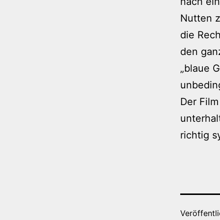
nach ein
Nutten 
die Rech
den ganz
„blaue G
unbeding
Der Film
unterhal
richtig 
Veröffentl