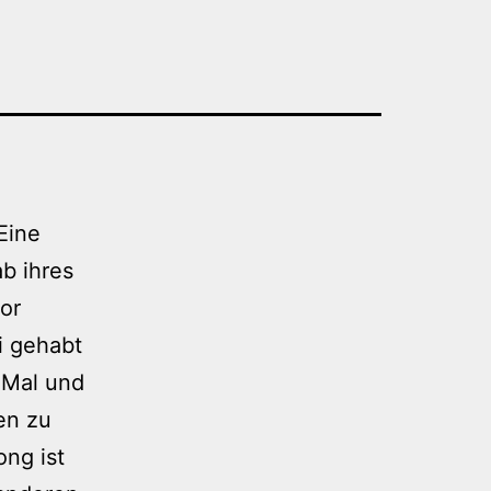
Eine
b ihres
vor
i gehabt
 Mal und
en zu
ong ist