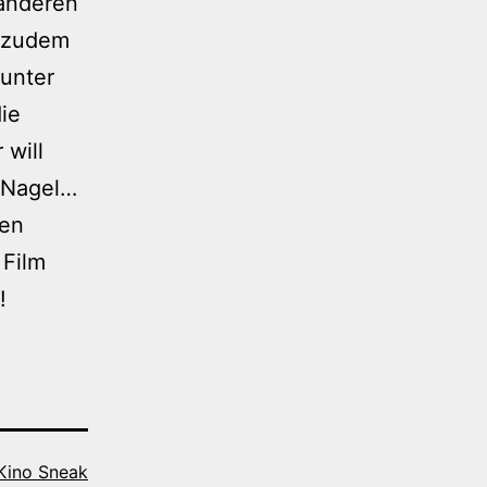
 anderen
 zudem
Hunter
die
 will
n Nagel…
ren
 Film
!
 Kino Sneak