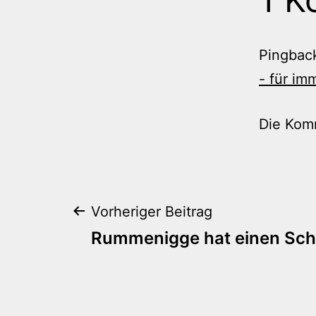
Pingbac
- für im
Die Kom
Beitragsnaviga
Vorheriger Beitrag
Rummenigge hat einen Sc