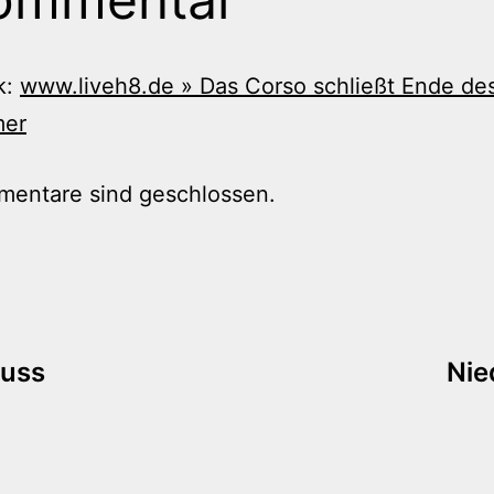
k:
www.liveh8.de » Das Corso schließt Ende de
mer
mentare sind geschlossen.
tion
huss
Nie