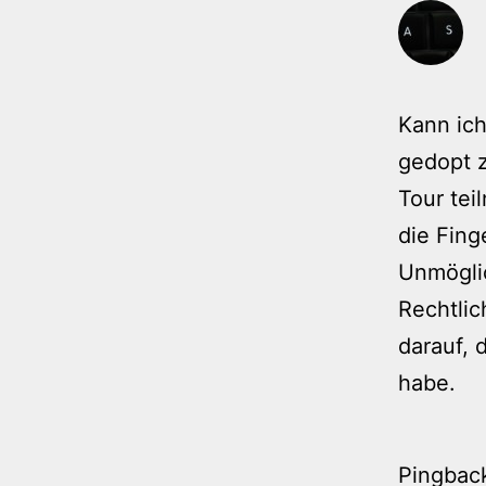
Kann ich
gedopt z
Tour tei
die Fing
Unmöglic
Rechtlic
darauf, 
habe.
Pingbac