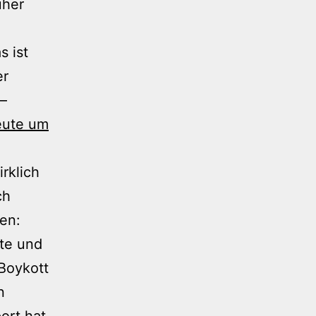
üher
s ist
er
Ã–
eute um
rklich
ch
hen:
hte und
Boykott
n
ort hat,