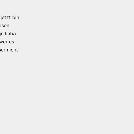
jetzt bin
osen
n liaba
 wer es
er nicht“