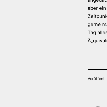
aber ein
Zeitpunk
gerne ma
Tag alle
Ã„quiva
Veröffentl