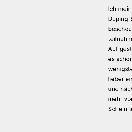
Ich mein
Doping-
bescheue
teilnehm
Auf gest
es schon
wenigste
lieber e
und näch
mehr vom
Scheinhe