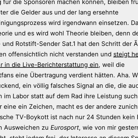
 für die Sponsoren machen können, bleiben fr
ter die Gelder aus und der lang ersehnte
inigungsprozess wird irgendwann einsetzen. Da
eorie und es wird wohl Theorie bleiben, denn d
 und Rotstift-Sender Sat.1 hat den Schritt der 
hen offensichtlich nicht verstanden und
steigt h
r in die Live-Berichterstattung ein
, weil die
fans eine Übertragung verdient hätten. Aha. Wi
ckend, ein völlig falsches Signal an die, die au
n im Labor statt auf dem Rad ihre Leistung suc
r eine ein Zeichen, macht es der andere zunic
sche TV-Boykott ist nach nur 24 Stunden kein 
in Ausweichen zu
Eurosport
, wie von mir gester
t, steht jedem frei, der Interesse an diesem Sp