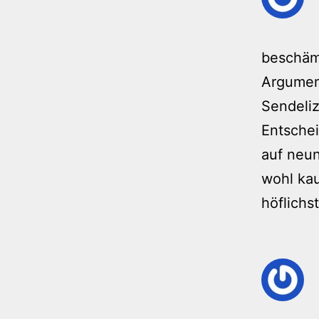
beschäme
Argumen
Sendeliz
Entsche
auf neun
wohl kau
höflich