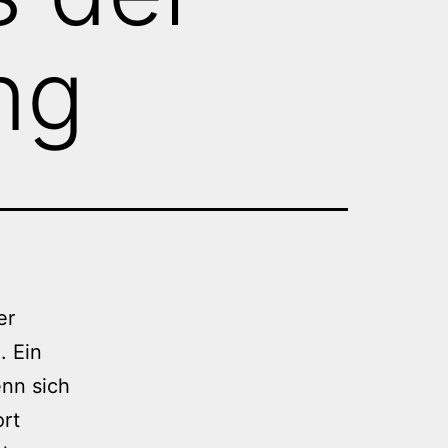
ng
er
. Ein
enn sich
ort