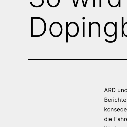
Doping
ARD und 
Berichte
konseqen
die Fahr