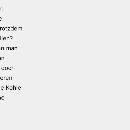
en
e
trotzdem
llen?
enn man
nn
n doch
ieren
ne Kohle
ne