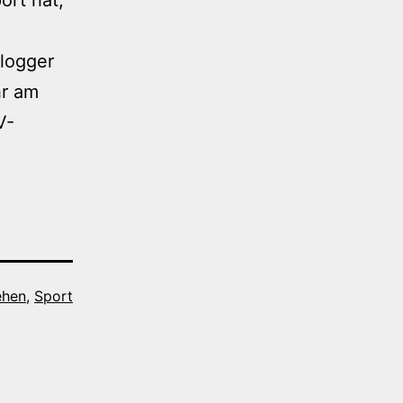
Blogger
hr am
V-
ehen
,
Sport