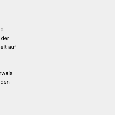
nd
 der
elt auf
-
erweis
nden