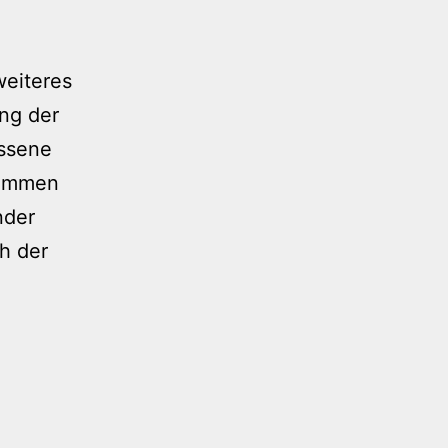
weiteres
ng der
issene
kommen
nder
h der