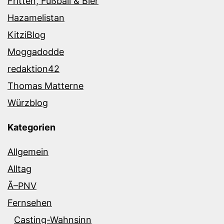
Fritten, Fußball & Bier
Hazamelistan
KitziBlog
Moggadodde
redaktion42
Thomas Matterne
Würzblog
Kategorien
Allgemein
Alltag
Ã–PNV
Fernsehen
Casting-Wahnsinn