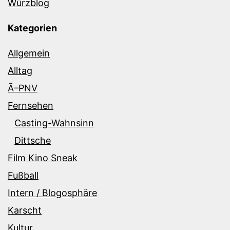
Würzblog
Kategorien
Allgemein
Alltag
Ã–PNV
Fernsehen
Casting-Wahnsinn
Dittsche
Film Kino Sneak
Fußball
Intern / Blogosphäre
Karscht
Kultur