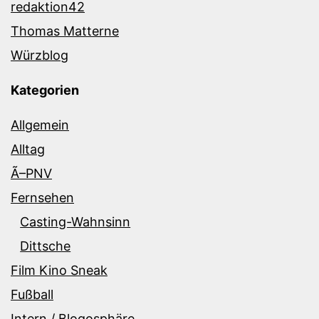
redaktion42
Thomas Matterne
Würzblog
Kategorien
Allgemein
Alltag
Ã–PNV
Fernsehen
Casting-Wahnsinn
Dittsche
Film Kino Sneak
Fußball
Intern / Blogosphäre