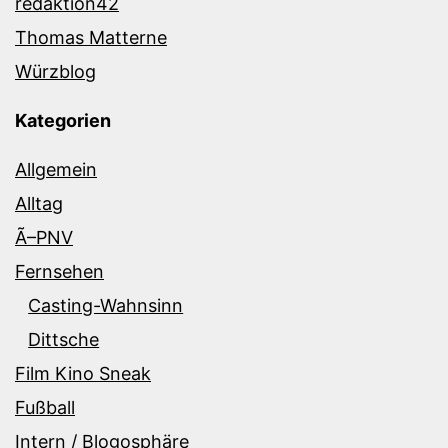
redaktion42
Thomas Matterne
Würzblog
Kategorien
Allgemein
Alltag
Ã–PNV
Fernsehen
Casting-Wahnsinn
Dittsche
Film Kino Sneak
Fußball
Intern / Blogosphäre