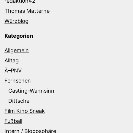
redaktion42
Thomas Matterne
Würzblog
Kategorien
Allgemein
Alltag
Ã–PNV
Fernsehen
Casting-Wahnsinn
Dittsche
Film Kino Sneak
Fußball
Intern / Blogosphäre