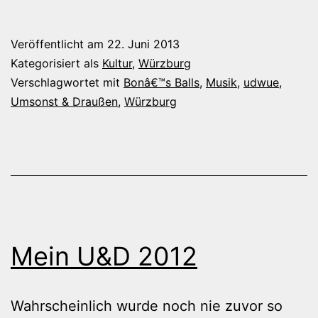
Mein
U&D
Veröffentlicht am
22. Juni 2013
2013
Kategorisiert als
Kultur
,
Würzburg
hat
Verschlagwortet mit
Bonâ€™s Balls
,
Musik
,
udwue
,
Umsonst & Draußen
,
Würzburg
begonnen
Mein U&D 2012
Wahrscheinlich wurde noch nie zuvor so