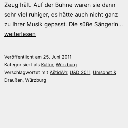
Zeug hält. Auf der Bühne waren sie dann
sehr viel ruhiger, es hätte auch nicht ganz
zu ihrer Musik gepasst. Die süße Sängerin…
U&D
weiterlesen
2011
–
Veröffentlicht am
25. Juni 2011
ÃštidÃºr
Kategorisiert als
Kultur
,
Würzburg
Verschlagwortet mit
ÃštidÃºr
,
U&D 2011
,
Umsonst &
Draußen
,
Würzburg