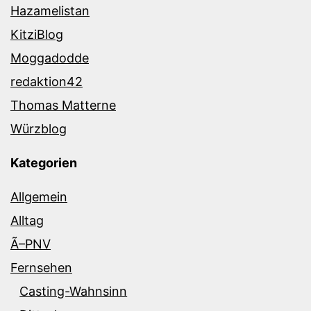
Hazamelistan
KitziBlog
Moggadodde
redaktion42
Thomas Matterne
Würzblog
Kategorien
Allgemein
Alltag
Ã–PNV
Fernsehen
Casting-Wahnsinn