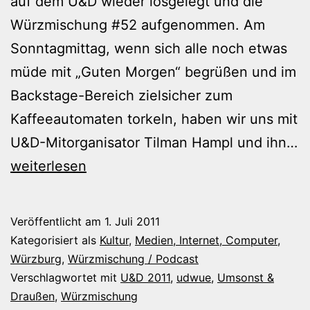
auf dem U&D wieder losgelegt und die
Würzmischung #52 aufgenommen. Am
Sonntagmittag, wenn sich alle noch etwas
müde mit „Guten Morgen“ begrüßen und im
Backstage-Bereich zielsicher zum
Kaffeeautomaten torkeln, haben wir uns mit
U&D-Mitorganisator Tilman Hampl und ihn…
Würzmischung
weiterlesen
#52
–
Veröffentlicht am
1. Juli 2011
Mit
Kategorisiert als
Kultur
,
Medien, Internet, Computer
,
Tilman
Würzburg
,
Würzmischung / Podcast
Verschlagwortet mit
U&D 2011
,
udwue
,
Umsonst &
Hampl
Draußen
,
Würzmischung
auf