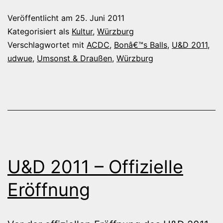
Bonâ€
Veröffentlicht am
25. Juni 2011
Balls
Kategorisiert als
Kultur
,
Würzburg
Verschlagwortet mit
ACDC
,
Bonâ€™s Balls
,
U&D 2011
,
udwue
,
Umsonst & Draußen
,
Würzburg
U&D 2011 – Offizielle
Eröffnung