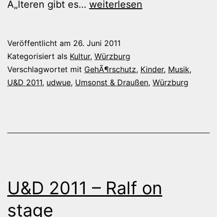
U&D
Ã„lteren gibt es…
weiterlesen
2011
–
Veröffentlicht am
26. Juni 2011
Was
Kategorisiert als
Kultur
,
Würzburg
auf
Verschlagwortet mit
GehÃ¶rschutz
,
Kinder
,
Musik
,
U&D 2011
,
udwue
,
Umsonst & Draußen
,
Würzburg
die
Ohren
U&D 2011 – Ralf on
stage