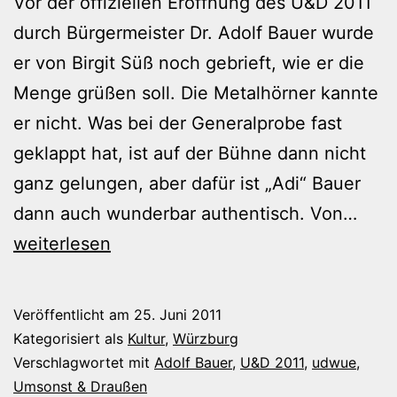
Vor der offiziellen Eröffnung des U&D 2011
durch Bürgermeister Dr. Adolf Bauer wurde
er von Birgit Süß noch gebrieft, wie er die
Menge grüßen soll. Die Metalhörner kannte
er nicht. Was bei der Generalprobe fast
geklappt hat, ist auf der Bühne dann nicht
ganz gelungen, aber dafür ist „Adi“ Bauer
U&D
dann auch wunderbar authentisch. Von…
2011
weiterlesen
–
Offiz
Veröffentlicht am
25. Juni 2011
Eröf
Kategorisiert als
Kultur
,
Würzburg
Verschlagwortet mit
Adolf Bauer
,
U&D 2011
,
udwue
,
Umsonst & Draußen