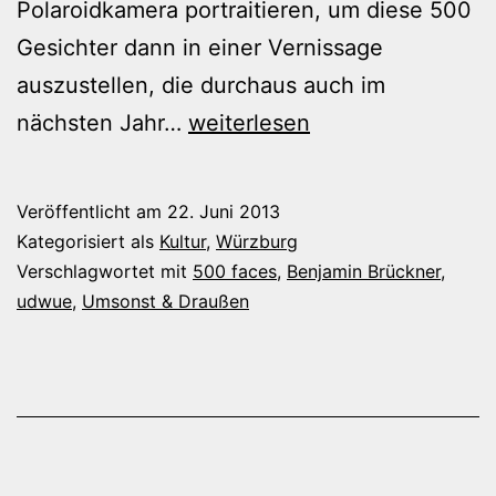
Polaroidkamera portraitieren, um diese 500
Gesichter dann in einer Vernissage
auszustellen, die durchaus auch im
500
nächsten Jahr…
weiterlesen
faces
@
Veröffentlicht am
22. Juni 2013
umsonst
Kategorisiert als
Kultur
,
Würzburg
und
Verschlagwortet mit
500 faces
,
Benjamin Brückner
,
udwue
,
Umsonst & Draußen
draußen
2013