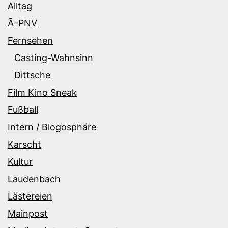
Alltag
Ã–PNV
Fernsehen
Casting-Wahnsinn
Dittsche
Film Kino Sneak
Fußball
Intern / Blogosphäre
Karscht
Kultur
Laudenbach
Lästereien
Mainpost