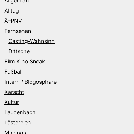
Allgemein
Alltag
Ã–PNV
Fernsehen
Casting-Wahnsinn
Dittsche
Film Kino Sneak
Fußball
Intern / Blogosphäre
Karscht
Kultur
Laudenbach
Lästereien
Mainpost