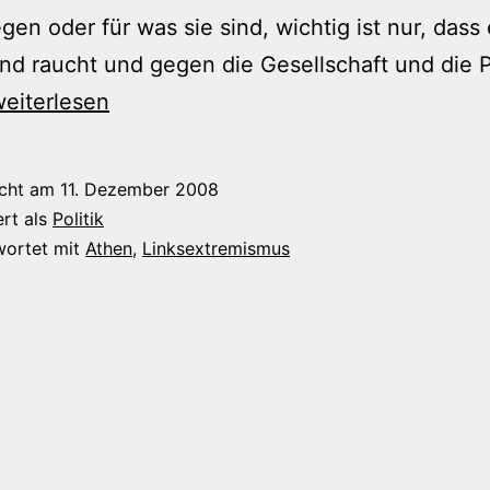
egen oder für was sie sind, wichtig ist nur, dass
nd raucht und gegen die Gesellschaft und die P
Merkwürdige
eiterlesen
uffassung
von
icht am
11. Dezember 2008
Protest“
ert als
Politik
wortet mit
Athen
,
Linksextremismus