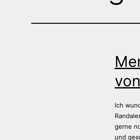
Mer
von
Ich wun
Randalen
gerne n
und gesc