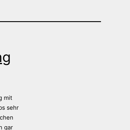
ng
g mit
bs sehr
ochen
h gar