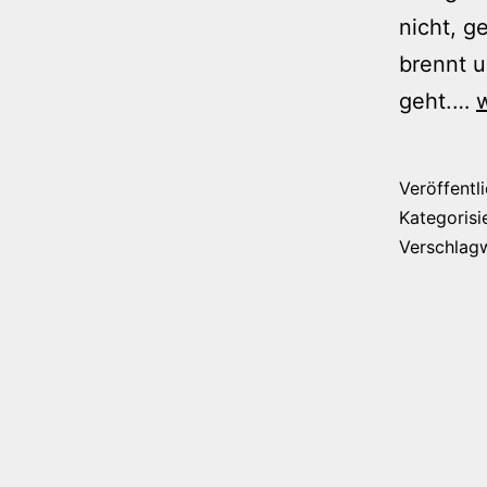
nicht, g
brennt u
geht.…
w
A
Veröffentl
„
Kategorisi
Verschlag