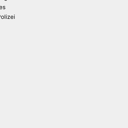
 es
olizei