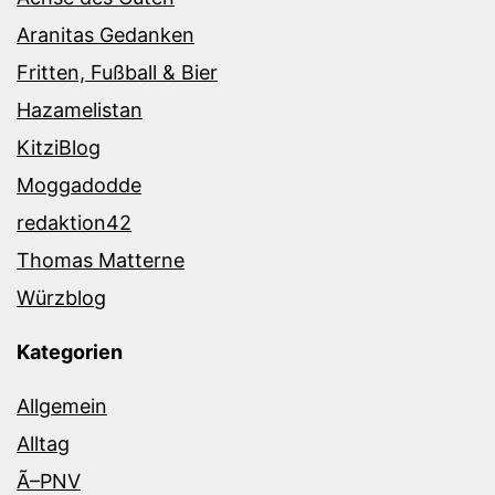
Aranitas Gedanken
Fritten, Fußball & Bier
Hazamelistan
KitziBlog
Moggadodde
redaktion42
Thomas Matterne
Würzblog
Kategorien
Allgemein
Alltag
Ã–PNV