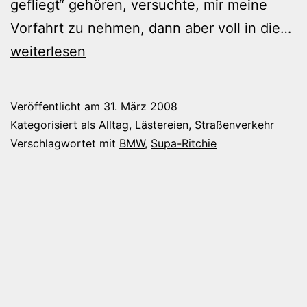
gefliegt“ gehören, versuchte, mir meine
Lu
Vorfahrt zu nehmen, dann aber voll in die…
Ra
weiterlesen
mi
Mi
Veröffentlicht am
31. März 2008
Kategorisiert als
Alltag
,
Lästereien
,
Straßenverkehr
Verschlagwortet mit
BMW
,
Supa-Ritchie