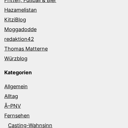
Fritten, Fußball & Bier
Hazamelistan
KitziBlog
Moggadodde
redaktion42
Thomas Matterne
Würzblog
Kategorien
Allgemein
Alltag
Ã–PNV
Fernsehen
Casting-Wahnsinn