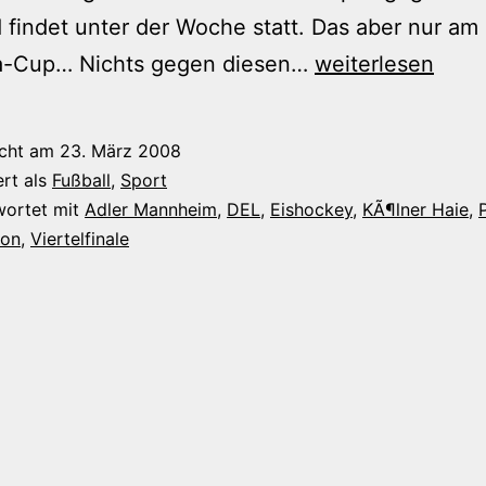
d findet unter der Woche statt. Das aber nur am
Überbelastung
a-Cup… Nichts gegen diesen…
weiterlesen
nur
als
icht am
23. März 2008
Alibi?
ert als
Fußball
,
Sport
wortet mit
Adler Mannheim
,
DEL
,
Eishockey
,
KÃ¶lner Haie
,
ion
,
Viertelfinale