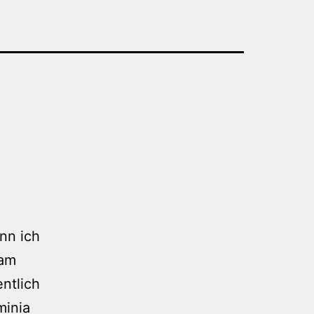
nn ich
 am
ntlich
minia