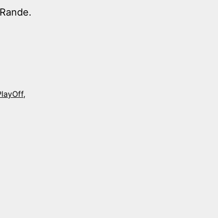
 Rande.
PlayOff
,