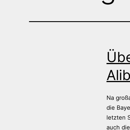
Übe
Alib
Na großa
die Baye
letzten 
auch die