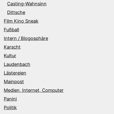
Casting-Wahnsinn
Dittsche
Film Kino Sneak
Fußball
Intern / Blogosphäre
Karscht
Kultur
Laudenbach
Lästereien
Mainpost
Medien, Internet, Computer
Panini
Politik