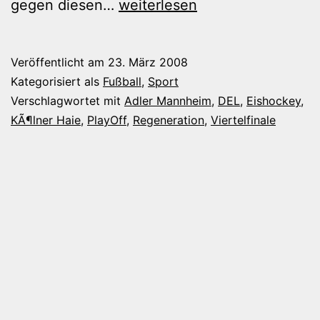
Überbelastung
gegen diesen…
weiterlesen
nur
als
Veröffentlicht am
23. März 2008
Alibi?
Kategorisiert als
Fußball
,
Sport
Verschlagwortet mit
Adler Mannheim
,
DEL
,
Eishockey
,
KÃ¶lner Haie
,
PlayOff
,
Regeneration
,
Viertelfinale