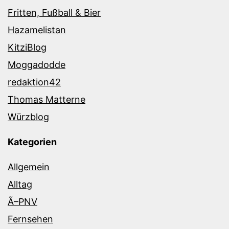
Fritten, Fußball & Bier
Hazamelistan
KitziBlog
Moggadodde
redaktion42
Thomas Matterne
Würzblog
Kategorien
Allgemein
Alltag
Ã–PNV
Fernsehen