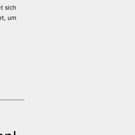
t sich
et, um