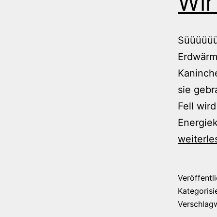
Wir
Süüüüüüü
Erdwärme
Kaninch
sie geb
Fell wir
Energiek
weiterle
Veröffentl
Kategorisi
Verschlag