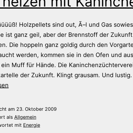
 heizen mit Kaninch
üüß! Holzpellets sind out, Ã–l und Gas sowies
 ist ganz geil, aber der Brennstoff der Zukunft
en. Die hoppeln ganz goldig durch den Vorgart
raucht werden, kommen sie in den Ofen und au
d ein Muff für Hände. Die Kaninchenzüchtervere
artelle der Zukunft. Klingt grausam. Und lustig.
sen
icht am
23. Oktober 2009
ert als
Allgemein
wortet mit
Energie