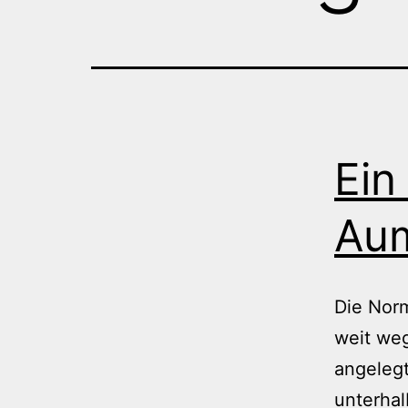
Ein
Au
Die Norm
weit weg
angelegt
unterhal