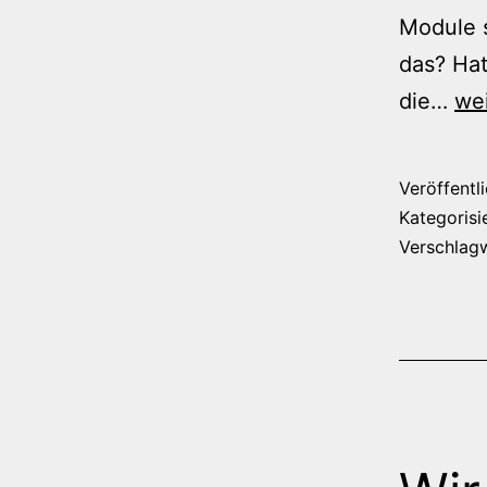
Module s
das? Hat
Ein
die…
wei
Sol
in
Veröffentl
der
Kategorisi
Au
Verschlag