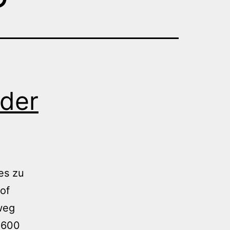
 der
es zu
of
weg
 5600