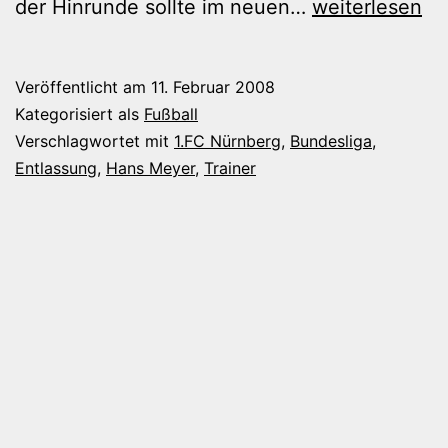
Hans
der Hinrunde sollte im neuen…
weiterlesen
Meyer
beim
Veröffentlicht am
11. Februar 2008
FCN
Kategorisiert als
Fußball
entlassen
Verschlagwortet mit
1.FC Nürnberg
,
Bundesliga
,
Entlassung
,
Hans Meyer
,
Trainer