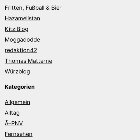
Fritten, Fußball & Bier
Hazamelistan
KitziBlog
Moggadodde
redaktion42
Thomas Matterne
Würzblog
Kategorien
Allgemein
Alltag
Ã–PNV
Fernsehen