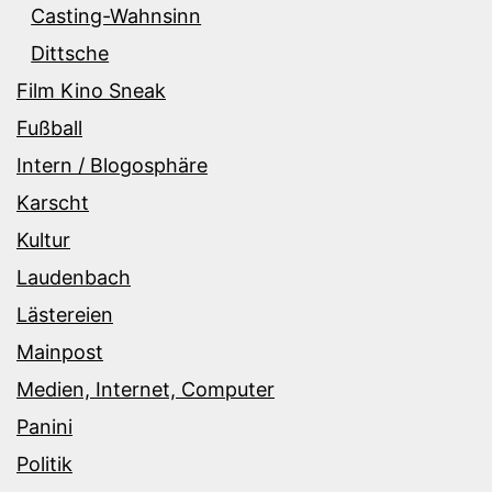
Casting-Wahnsinn
Dittsche
Film Kino Sneak
Fußball
Intern / Blogosphäre
Karscht
Kultur
Laudenbach
Lästereien
Mainpost
Medien, Internet, Computer
Panini
Politik