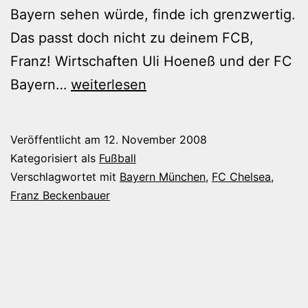
Bayern sehen würde, finde ich grenzwertig.
Das passt doch nicht zu deinem FCB,
Franz! Wirtschaften Uli Hoeneß und der FC
Oh
Bayern…
weiterlesen
Franz,
was
Veröffentlicht am
12. November 2008
erzählst
Kategorisiert als
Fußball
du
Verschlagwortet mit
Bayern München
,
FC Chelsea
,
Franz Beckenbauer
manchmal
für
einen
Mist!