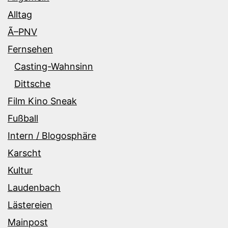
Alltag
Ã–PNV
Fernsehen
Casting-Wahnsinn
Dittsche
Film Kino Sneak
Fußball
Intern / Blogosphäre
Karscht
Kultur
Laudenbach
Lästereien
Mainpost