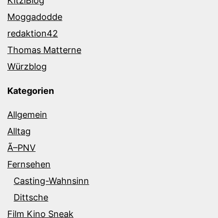
KitziBlog
Moggadodde
redaktion42
Thomas Matterne
Würzblog
Kategorien
Allgemein
Alltag
Ã–PNV
Fernsehen
Casting-Wahnsinn
Dittsche
Film Kino Sneak