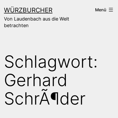
Zum
WÜRZBURCHER
Menü
Inhalt
Von Laudenbach aus die Welt
springen
betrachten
Schlagwort:
Gerhard
SchrÃ¶der