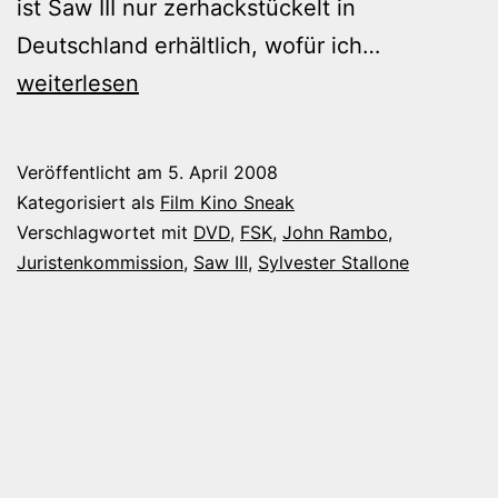
ist Saw III nur zerhackstückelt in
John
Deutschland erhältlich, wofür ich…
Rambo
weiterlesen
unzensiert
auf
Veröffentlicht am
5. April 2008
DVD
Kategorisiert als
Film Kino Sneak
Verschlagwortet mit
DVD
,
FSK
,
John Rambo
,
Juristenkommission
,
Saw III
,
Sylvester Stallone